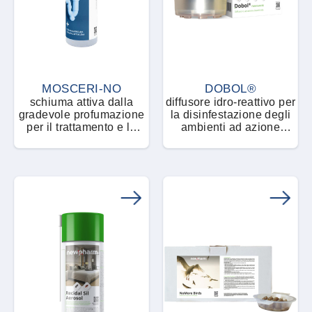
Liquido concentrato microincapsulato
Tignole degli alimenti
Liquido pronto all'uso
Tignole delle derrate
Microemulsione acquosa
MOSCERI-NO
DOBOL®
Vespe e Calabroni
schiuma attiva dalla
diffusore idro-reattivo per
gradevole profumazione
la disinfestazione degli
Microemulsione concentrata
per il trattamento e la
ambienti ad azione
Volatili
pulizia delle tubature
insetticida
Microgranuli bagnabili
Zanzare
Pasta fresca
Polvere bagnabile
Polvere pronta all'uso