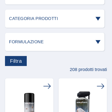
Acari
CATEGORIA PRODOTTI
Blatte e scarafaggi
Accessori roditori
Cani
FORMULAZIONE
Allontanamento volatili
Cimici
Acari predatori
Attrezzature
Cimici dei campi
208 prodotti trovati
Accessorio
Carvex
Cimici dei letti
Aerosol
Detergenti
Coleottero giapponese
Bastoncini
Difesa delle piante
Formiche