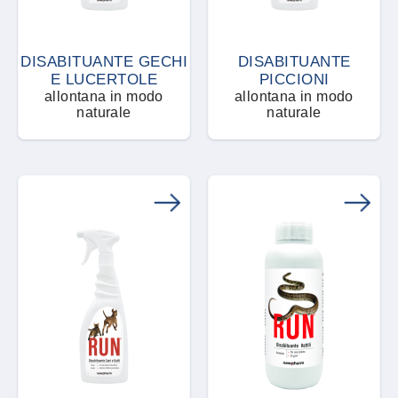
Trappola di aggregazione
DISABITUANTE GECHI
DISABITUANTE
E LUCERTOLE
PICCIONI
Trappola meccanica
allontana in modo
allontana in modo
naturale
naturale