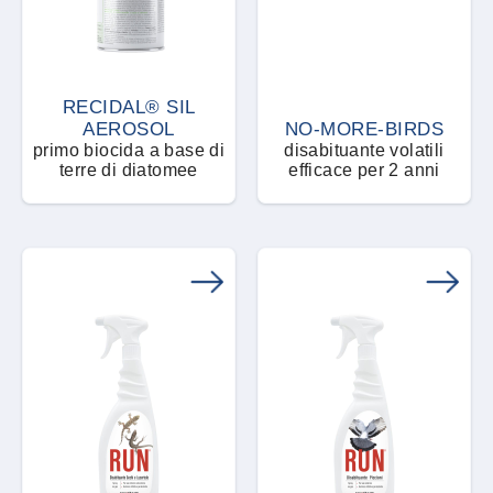
Polveri, granuli e microgranuli
Ricambi
RECIDAL® SIL
RTU - Pronto all'uso
AEROSOL
NO-MORE-BIRDS
primo biocida a base di
disabituante volatili
terre di diatomee
efficace per 2 anni
Sistema dissuasore
Sospensione concentrata
Spray e aerosol
Stazione di avvelenamento
Tablet e compresse
Trappola adesiva