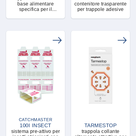
base alimentare
contenitore trasparente
specifica per il
per trappole adesive
monitoraggio di blatte ed
altri insetti striscianti
CATCHMASTER
100I INSECT
TARMESTOP
sistema pre-attivo per
trappola collante