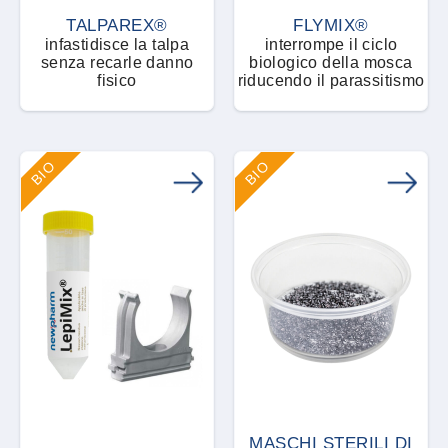
Polveri, granuli e microgranuli
TALPAREX®
FLYMIX®
infastidisce la talpa
interrompe il ciclo
Ricambi
senza recarle danno
biologico della mosca
fisico
riducendo il parassitismo
RTU - Pronto all'uso
BIO
BIO
Sistema dissuasore
Sospensione concentrata
Spray e aerosol
Stazione di avvelenamento
Tablet e compresse
MASCHI STERILI DI
Trappola adesiva