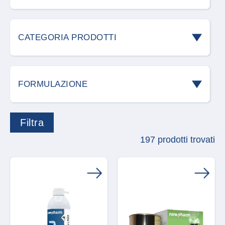
Acari
CATEGORIA PRODOTTI
Blatte e scarafaggi
Accessori roditori
Cani
FORMULAZIONE
Allontanamento volatili
Cimici
Acari predatori
Attrezzature
Cimici dei campi
197 prodotti trovati
Accessorio
Carvex
Cimici dei letti
Aerosol
Detergenti
Coleottero giapponese
Bastoncini
Difesa delle piante
Formiche