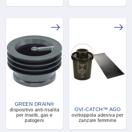
nottuidi all’interno di
monitoraggio e
molini, magazzini ed
massimizzare le catture
industrie alimentari
di diverse specie di
insetti delle derrate
alimentari
GREEN DRAIN®
OVI-CATCH™ AGO
dispositivo anti-risalita
per insetti, gas e
ovitrappola adesiva per
patogeni
zanzare femmine