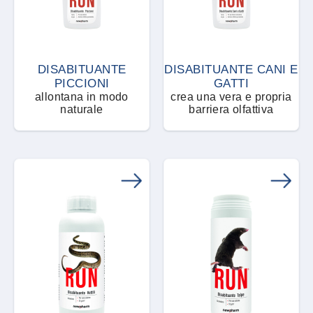
Rettili
Granuli pronti all’uso
Roditori
DISABITUANTE
DISABITUANTE CANI E
Idrolato
PICCIONI
GATTI
allontana in modo
crea una vera e propria
Scarafaggi
naturale
barriera olfattiva
Impianto di nebulizzazione
automatizzato
Tafani
Insetti utili
Talpe
Lampada UV
Tarli
Liquido concentrato
Tarme dei tessuti
Liquido concentrato attrattivo
Termiti