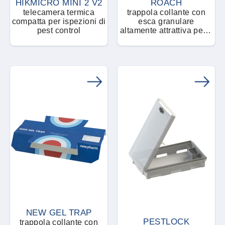
HIKMICRO MINI 2 V2
ROACH
telecamera termica
trappola collante con
compatta per ispezioni di
esca granulare
pest control
altamente attrattiva per il
monitoraggio delle blatte
NEW GEL TRAP
PESTLOCK
trappola collante con