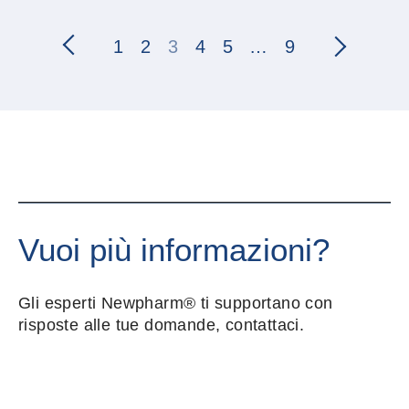
1
2
3
4
5
…
9
Vuoi più informazioni?
Gli esperti Newpharm® ti supportano con
risposte alle tue domande, contattaci.
Nome e cognome
*