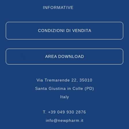
INFORMATIVE
Rettili
Granuli pronti all’uso
Roditori
Idrolato
CONDIZIONI DI VENDITA
Scarafaggi
Impianto di nebulizzazione
automatizzato
Tafani
AREA DOWNLOAD
Insetti utili
Talpe
Via Tremarende 22, 35010
Lampada UV
Tarli
Santa Giustina in Colle (PD)
Italy
Liquido concentrato
Tarme dei tessuti
T.
+39 049 930 2876
Liquido concentrato attrattivo
Termiti
info@newpharm.it