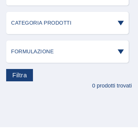
Acari
CATEGORIA PRODOTTI
Blatte e scarafaggi
Accessori roditori
Cani
FORMULAZIONE
Allontanamento volatili
Cimici
Acari predatori
Attrezzature
Cimici dei campi
0 prodotti trovati
Accessorio
Carvex
Cimici dei letti
Aerosol
Detergenti
Coleottero giapponese
Bastoncini
Difesa delle piante
Formiche