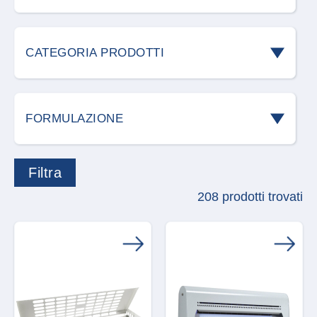
Acari
CATEGORIA PRODOTTI
Blatte e scarafaggi
Accessori roditori
Cani
FORMULAZIONE
Allontanamento volatili
Cimici
Acari predatori
Attrezzature
Cimici dei campi
208 prodotti trovati
Accessorio
Carvex
Cimici dei letti
Aerosol
Detergenti
Coleottero giapponese
Bastoncini
Difesa delle piante
Formiche