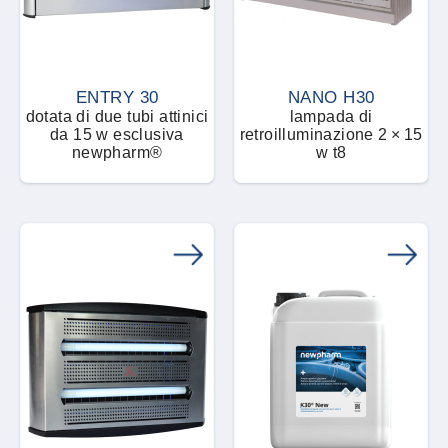
Rettili
Granuli pronti all’uso
Roditori
ENTRY 30
NANO H30
Idrolato
dotata di due tubi attinici
lampada di
da 15 w esclusiva
retroilluminazione 2 × 15
Scarafaggi
newpharm®
w t8
Impianto di nebulizzazione
automatizzato
Tafani
Insetti utili
Talpe
Lampada UV
Tarli
Liquido concentrato
Tarme dei tessuti
Liquido concentrato attrattivo
Termiti