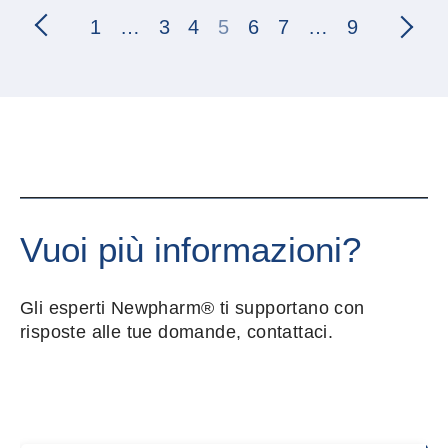
1
…
3
4
5
6
7
…
9
Vuoi più informazioni?
Gli esperti Newpharm® ti supportano con
risposte alle tue domande, contattaci.
Nome e cognome
*