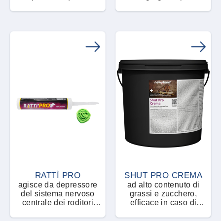
rimuovere ogni impurità
RATTÌ PRO
SHUT PRO CREMA
agisce da depressore
ad alto contenuto di
del sistema nervoso
grassi e zucchero,
centrale dei roditori
efficace in caso di
causando convulsioni a
competizione alimentare
livello periferico