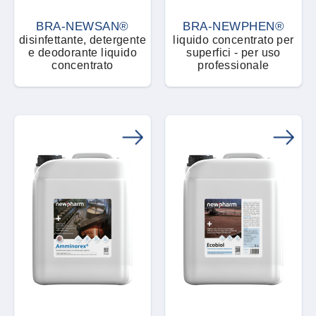
Polveri, granuli e microgranuli
BRA-NEWSAN®
BRA-NEWPHEN®
disinfettante, detergente
liquido concentrato per
Ricambi
e deodorante liquido
superfici - per uso
concentrato
professionale
RTU - Pronto all'uso
Sistema dissuasore
Sospensione concentrata
Spray e aerosol
Stazione di avvelenamento
Tablet e compresse
Trappola adesiva