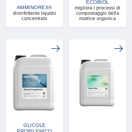
ECOBIOL
AMMINOREX®
migliora i processi di
disinfettante liquido
compostaggio della
Trappola di aggregazione
concentrato
matrice organica
Trappola meccanica
GLICOLE
PROPILENICO