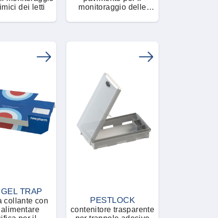
imici dei letti
monitoraggio delle
cimici dei letti
GEL TRAP
PESTLOCK
a collante con
 alimentare
contenitore trasparente