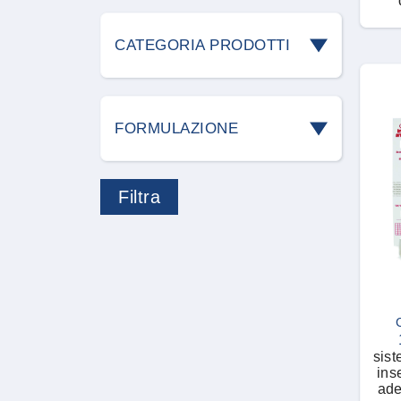
Acari
CATEGORIA PRODOTTI
Blatte e scarafaggi
Accessori roditori
Cani
FORMULAZIONE
Allontanamento volatili
Cimici
Acari predatori
Attrezzature
Cimici dei campi
Accessorio
Carvex
Cimici dei letti
Aerosol
Detergenti
Coleottero giapponese
Bastoncini
Difesa delle piante
sist
Formiche
inse
Blocchi paraffinati
ade