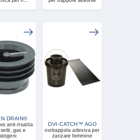
ifica per il
per trappole adesive
ggio di blatte
nsetti striscianti
N DRAIN®
OVI-CATCH™ AGO
vo anti-risalita
tti, gas e
ovitrappola adesiva per
atogeni
zanzare femmine