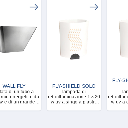
FLY-S
WALL FLY
FLY-SHIELD SOLO
tata di un tubo a
lampada di
la
rmio energetico da
retroilluminazione 1 × 20
retroillu
w e di un grande
w uv a singola piastra
w uv a doppia piastra
nnello collante
collante
c