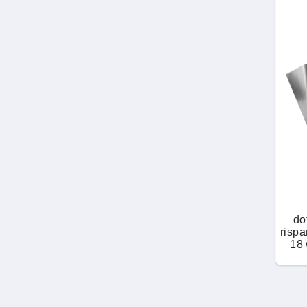
Granuli pronti all'uso
Rettili
Granuli pronti all’uso
Roditori
Idrolato
Scarafaggi
Impianto di
Tafani
nebulizzazione
automatizzato
Talpe
Insetti utili
do
Tarli
rispa
18 
Lampada UV
pa
Tarme dei tessuti
Liquido concentrato
Termiti