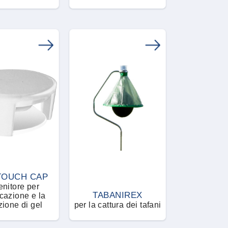
 TOUCH CAP
enitore per
TABANIREX
azione e la
zione di gel
per la cattura dei tafani