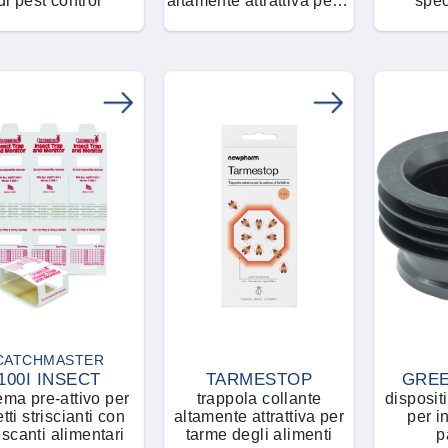
di pest control
altamente attrattiva per il
spec
monitoraggio delle
monitora
blatte
ed altri i
CATCHMASTER
100I INSECT
TARMESTOP
GREE
ema pre-attivo per
trappola collante
dispositi
tti striscianti con
altamente attrattiva per
per inse
scanti alimentari
tarme degli alimenti
p