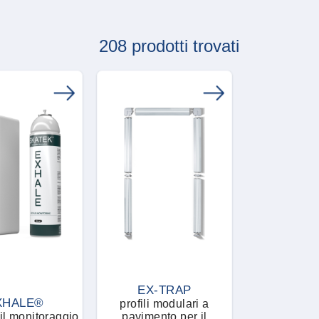
208 prodotti trovati
EX-TRAP
XHALE®
profili modulari a
il monitoraggio
pavimento per il