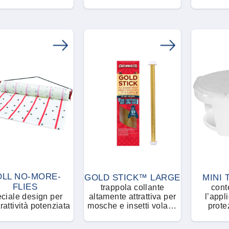
OLL NO-MORE-
GOLD STICK™ LARGE
MINI
FLIES
trappola collante
cont
ciale design per
altamente attrattiva per
l’applic
trattività potenziata
mosche e insetti volanti
prote
con adescante
alimentare granulare