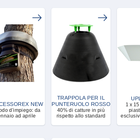
TRAPPOLA PER IL
UP
CESSOREX NEW
PUNTERUOLO ROSSO
1 x 15
odo d'impiego: da
40% di catture in più
piast
nnaio ad aprile
rispetto allo standard
esclusi