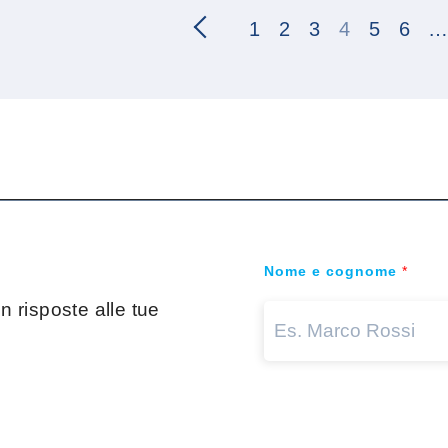
1
2
3
4
5
6
Nome e cognome
*
 risposte alle tue