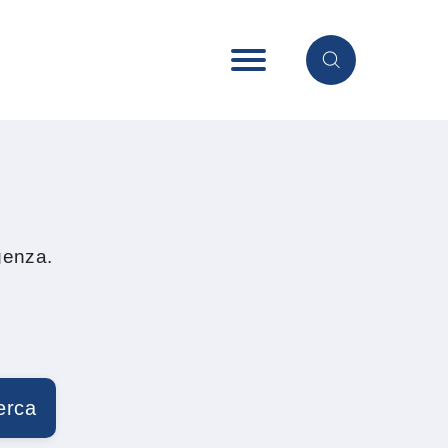
genza.
erca