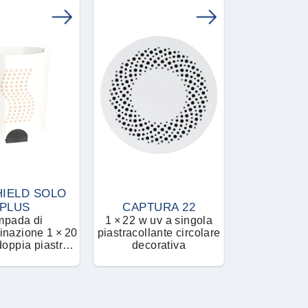
HIELD SOLO
PLUS
CAPTURA 22
mpada di
1 × 22 w uv a singola
minazione 1 × 20
piastracollante circolare
decorativa
ollante