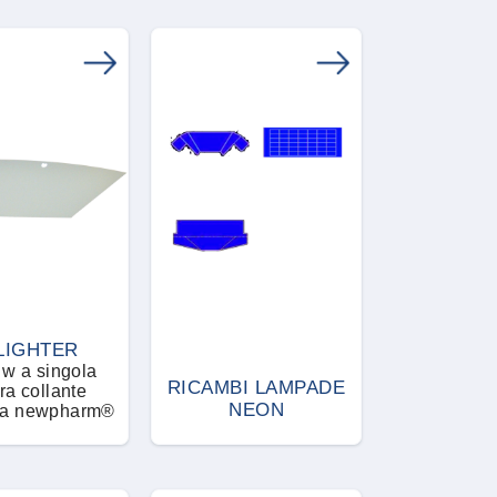
LIGHTER
 w a singola
RICAMBI LAMPADE
ra collante
NEON
va newpharm®