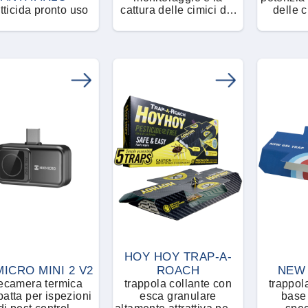
tticida pronto uso
cattura delle cimici dei
delle c
letti
HOY HOY TRAP-A-
MICRO MINI 2 V2
ROACH
NEW 
lecamera termica
trappola collante con
trappol
atta per ispezioni
esca granulare
base