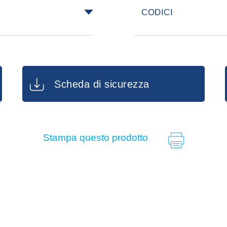
areti, vicino alle
CODICI
i e ratti. Per
, porre sotto la
TRAPPOLA GRA
q.tà 24 pz
TRAPPOLA PICC
q.tà 48 pz
Scheda di sicurezza
AROMA NOCCIOL
Stampa questo prodotto