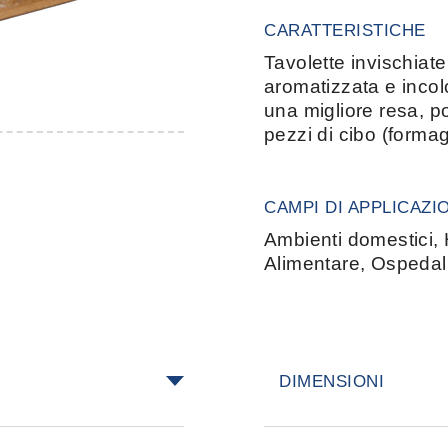
CARATTERISTICHE
Tavolette invischiate
aromatizzata e incolo
una migliore resa, po
pezzi di cibo (formag
CAMPI DI APPLICAZI
Ambienti domestici, H
Alimentare, Ospedal
DIMENSIONI
onarle, con le parti
28 cm × 19 cm, 1