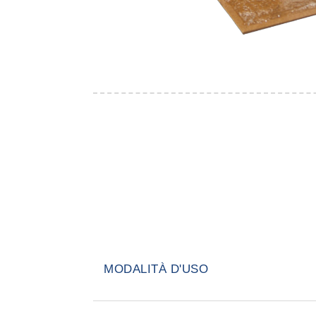
MODALITÀ D'USO
Separare le due tavolette e posizi