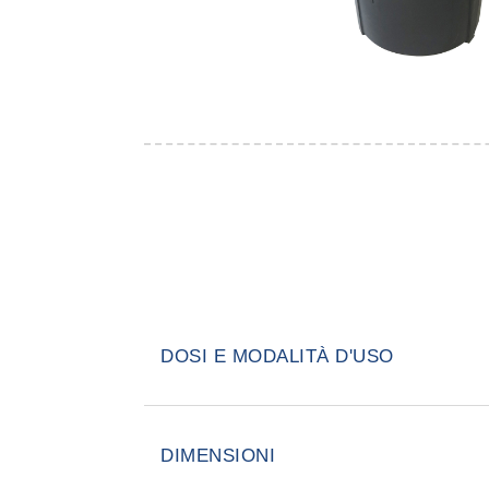
DOSI E MODALITÀ D'USO
La trappola è facile da installare
né di alimentazione elettrica né d
DIMENSIONI
trasparente della trappola rende di