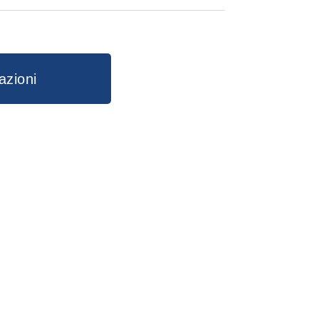
TO
CIALE
azioni
pp
kedIn