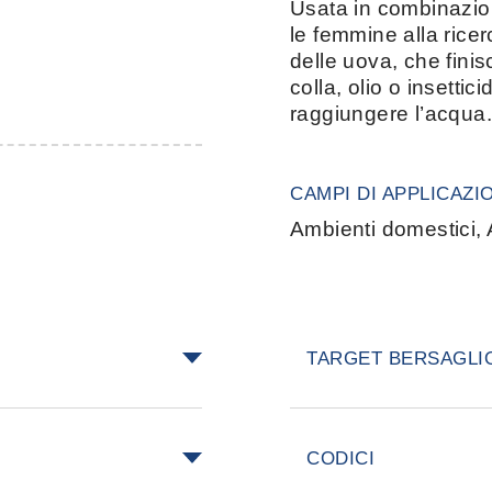
Usata in combinazio
le femmine alla ricer
delle uova, che fini
colla, olio o insettici
raggiungere l’acqua.
CAMPI DI APPLICAZI
Ambienti domestici, 
TARGET BERSAGLI
 e non ha bisogno
Zanzare, insetti em
i CO₂. La parte
CODICI
fficile la fuga delle