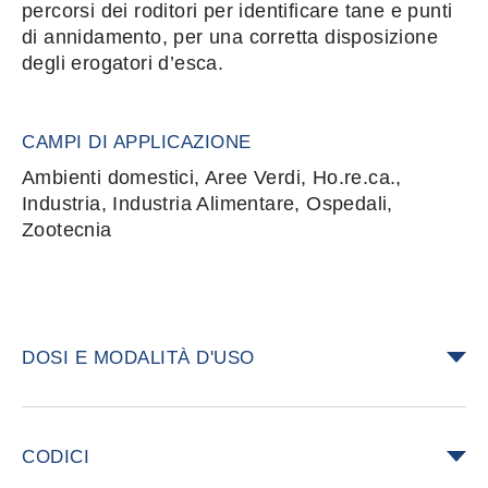
percorsi dei roditori per identificare tane e punti
di annidamento, per una corretta disposizione
degli erogatori d’esca.
CAMPI DI APPLICAZIONE
Ambienti domestici, Aree Verdi, Ho.re.ca.,
Industria, Industria Alimentare, Ospedali,
Zootecnia
DOSI E MODALITÀ D'USO
Applicare il gel pronto uso su superfici
orizzontali o verticali privilegiando i bordi a
CODICI
ridosso dei muri e interni di tubazioni o