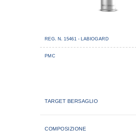
REG. N. 15461 - LABIOGARD
PMC
TARGET BERSAGLIO
Uccide in tempi brevi insetti alati 
mosche, zanzare (comuni e zanzar
COMPOSIZIONE
formiche, scarafaggi, pulci, zecch