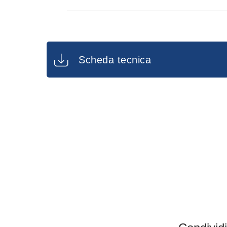
Tetrametrina pura 0,25 g
Cipermetrina (40/60 cis/trans) pu
Piperonilbutossido puro 1,00 g
Scheda tecnica