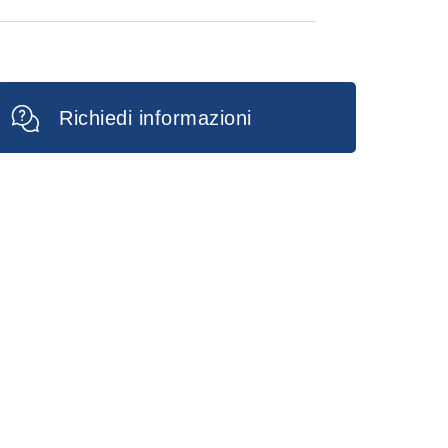
nuti, indi riaprire porte e finestre
.tà 12 pz
ione più prolungata nel tempo
 o striscianti, spruzzare sulle
i, stipiti, bordi dei pavimenti e
Richiedi informazioni
pp
kedIn