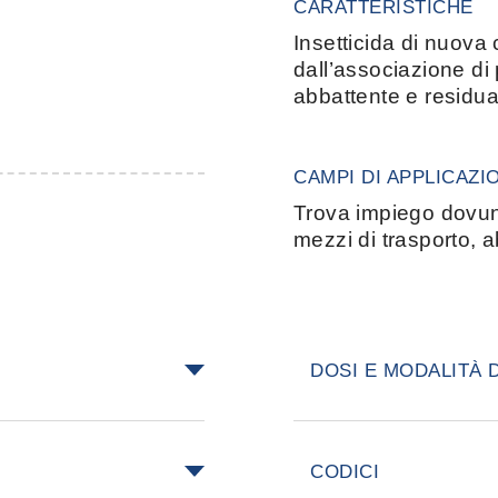
CARATTERISTICHE
Insetticida di nuova 
dall’associazione di p
abbattente e residual
CAMPI DI APPLICAZI
Trova impiego dovun
mezzi di trasporto, ab
DOSI E MODALITÀ 
e striscianti come
Chiudere porte e fi
e tigri), vespe,
verso l’alto, lonta
CODICI
e, acari, ecc.
in ambienti medi.