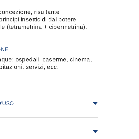
concezione, risultante
rincipi insetticidi dal potere
e (tetrametrina + cipermetrina).
ONE
que: ospedali, caserme, cinema,
itazioni, servizi, ecc.
D'USO
nestre e spruzzare il prodotto
no dalle persone, per 4/5 secondi