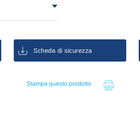
q.tà 12 pz
o, processionaria
 acari tetranichidi
Scheda di sicurezza
Stampa questo prodotto