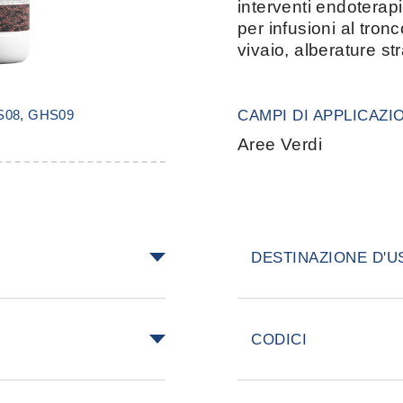
interventi endoterapi
per infusioni al tronc
vivaio, alberature str
S08, GHS09
CAMPI DI APPLICAZI
Aree Verdi
DESTINAZIONE D'U
0–40 mL di
Latifoglie Conifere
 successivamente
CODICI
ondere la
sistema Bitecare®
L)
FLACONE 1 L
ortuna fase