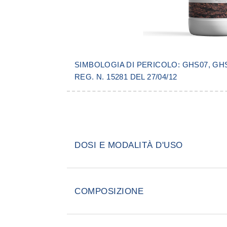
SIMBOLOGIA DI PERICOLO: GHS07, GH
REG. N. 15281 DEL 27/04/12
DOSI E MODALITÀ D'USO
Diluire il prodotto in ragione di 1
Micromegas® per litro di acqua,
COMPOSIZIONE
aggiungere Sapjet® HD quindi inf
soluzione al tronco attraverso il 
Abamectina pura 1,9% (=18,37 g/
alla ripresa vegetativa o nell’opp