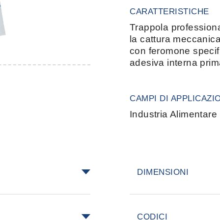
CARATTERISTICHE
Trappola professiona
la cattura meccanica
con feromone specifi
adesiva interna pri
CAMPI DI APPLICAZI
Industria Alimentare
DIMENSIONI
astrando i due
15,5 cm × 10 cm ×
cifico feromone.
CODICI