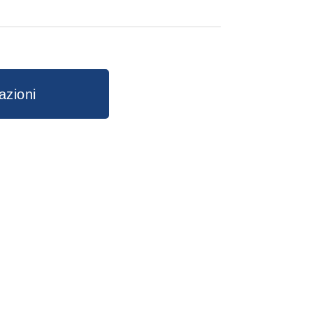
IA ED EPHESIA
azioni
pp
kedIn