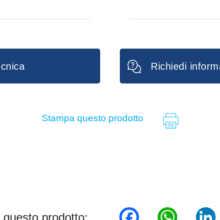
 appesa sugli
za da terra.
rme dei tessuti.
TRAPPOLA
q.tà 120 pz
FEROMONE PLOD
q.tà 15 pz
cnica
Richiedi inform
Stampa questo prodotto
Facebook
WhatsA
Lin
 questo prodotto: