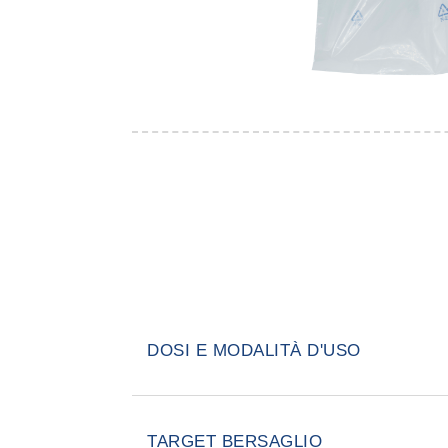
DOSI E MODALITÀ D'USO
Configurare New Rombo Trap inc
lembi superiori e attivare con spe
TARGET BERSAGLIO