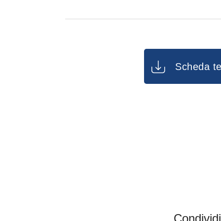
Posizionare la trappola a muro o
scaffali a non più di 2 m di distan
Tignole delle derrate, anobidi e ta
Scheda te
Condividi