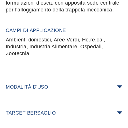
formulazioni d’esca, con apposita sede centrale
per l’alloggiamento della trappola meccanica.
CAMPI DI APPLICAZIONE
Ambienti domestici, Aree Verdi, Ho.re.ca.,
Industria, Industria Alimentare, Ospedali,
Zootecnia
MODALITÀ D'USO
Fissare all’interno la trappola meccanica
Snap Trap Mini (attivata con opportuno
TARGET BERSAGLIO
attrattivo alimentare Nara® Lure) o le esche
desiderate.