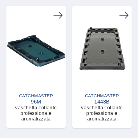
genere, compatibile con
la copertura antipolvere
modello 48tg.
CATCHMASTER
CATCHMASTER
96M
1448B
vaschetta collante
vaschetta collante
professionale
professionale
aromatizzata
aromatizzata