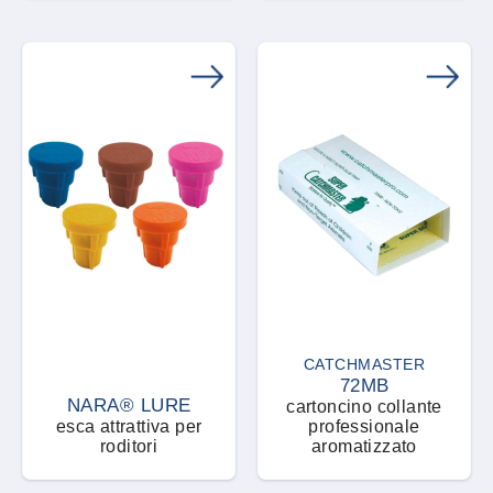
Microemulsione concentrata
Volatili
Microgranuli bagnabili
Zanzare
Pasta fresca
Polvere bagnabile
Polvere pronta all'uso
Polveri, granuli e microgranuli
CATCHMASTER
Ricambi
72MB
NARA® LURE
cartoncino collante
esca attrattiva per
professionale
RTU - Pronto all'uso
roditori
aromatizzato