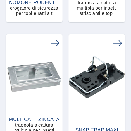
NOMORE RODENT T
trappola a cattura
Gel
erogatore di sicurezza
multipla per insetti
per topi e ratti a t
Piccioni
Naturale - Eco - Bio
striscianti e topi
Granuli
Pidocchi
Granuli attrattivi
Pulci
Granuli idrodispersibili
Punteruolo rosso della palma
Granuli idrosolubili
Ragni
Granuli pronti all'uso
Rettili
Granuli pronti all’uso
Roditori
Idrolato
MULTICATT ZINCATA
trappola a cattura
Scarafaggi
SNAP TRAP MAXI
multipla per insetti