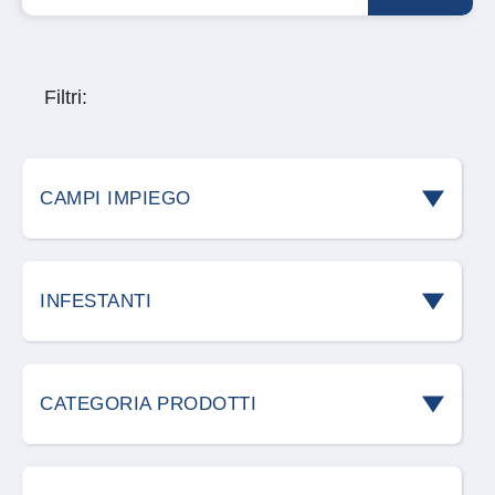
Filtri:
CAMPI IMPIEGO
Ambienti Civili
INFESTANTI
Ambienti domestici
Acari
Aree Verdi
CATEGORIA PRODOTTI
Blatte e scarafaggi
Ho.re.ca.
Accessori roditori