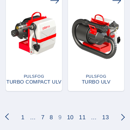
PULSFOG
PULSFOG
TURBO COMPACT ULV
TURBO ULV
1
…
7
8
9
10
11
…
13