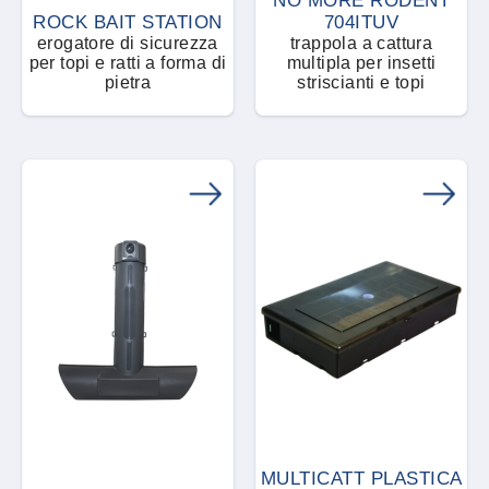
Insetti delle derrate alimentari
NO MORE RODENT
ROCK BAIT STATION
Concentrato emulsionabile
704ITUV
Insetti e acari ausiliari
erogatore di sicurezza
trappola a cattura
Insetti striscianti e topi
per topi e ratti a forma di
multipla per insetti
Dispenser feromoni
pietra
striscianti e topi
Insettici e acaricidi
Limacce
Dispositivo per applicazioni di gel
Monitoraggio e prevenzione insetti
Lumache
Emulsione concentrata
Repellenti
Malerbe
Erogatore automatico
Rodenticidi
Mosca dei bagni
Esca in crema
Solventi e Veicolanti
Mosche e mosconi
Esca in grano
Tarli e Termiti
Parassiti delle piante
Fumiganti
Trappole luminose
MULTICATT PLASTICA
pesciolini d’argento