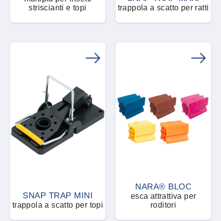
Impianto di nebulizzazione
striscianti e topi
trappola a scatto per ratti
automatizzato
Tafani
Insetti utili
Talpe
Lampada UV
Tarli
Liquido concentrato
Tarme dei tessuti
Liquido concentrato attrattivo
Termiti
Liquido concentrato microincapsulato
Tignole degli alimenti
Liquido pronto all'uso
Tignole delle derrate
NARA® BLOC
SNAP TRAP MINI
esca attrattiva per
Microemulsione acquosa
trappola a scatto per topi
roditori
Vespe e Calabroni