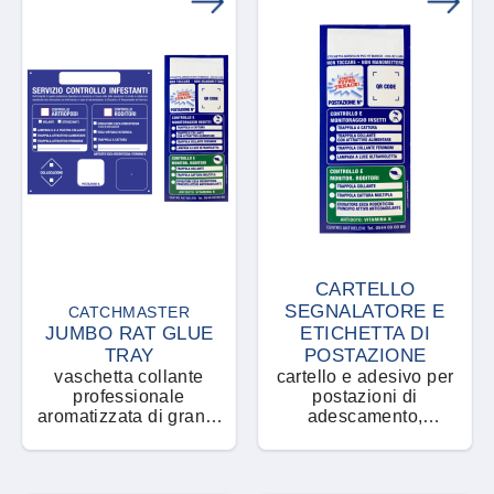
CARTELLO
SEGNALATORE E
CATCHMASTER
JUMBO RAT GLUE
ETICHETTA DI
TRAY
POSTAZIONE
vaschetta collante
cartello e adesivo per
professionale
postazioni di
aromatizzata di grandi
adescamento,
dimensioni
monitoraggio e controllo
di roditori e insetti