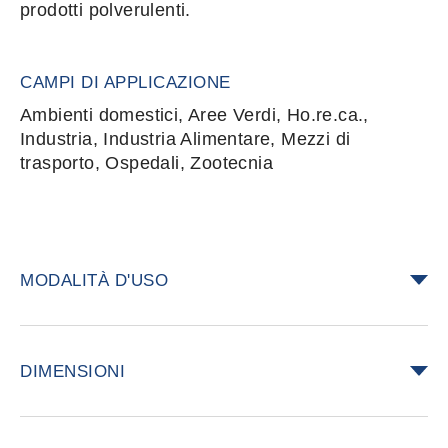
prodotti polverulenti.
CAMPI DI APPLICAZIONE
Ambienti domestici, Aree Verdi, Ho.re.ca.,
Industria, Industria Alimentare, Mezzi di
trasporto, Ospedali, Zootecnia
MODALITÀ D'USO
Prima di iniziare le operazioni accertarsi che
la leva di manovra sia in posizione neutra
DIMENSIONI
(0). Introdurre la polvere nel serbatoio,
azionare l’interruttore generale della
Dimensioni: 46 cm × 35,5 cm × 64,5 cm
ventilazione, e solo successivamente iniziare