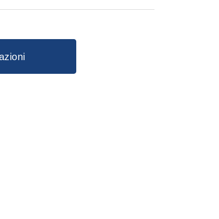
R341
azioni
pp
kedIn