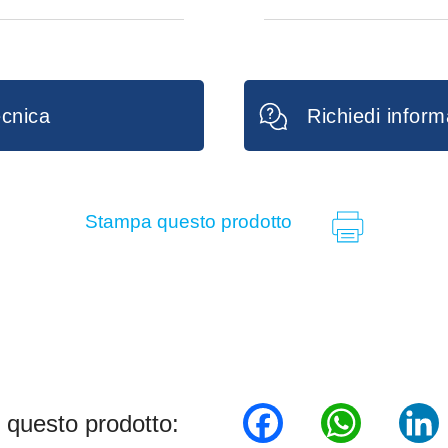
m × 12,8 cm × 14
TAGLIA S/M
TAGLIA M/L
cm × 6 cm
FILTRO TIPO SP
cnica
Richiedi inform
Stampa questo prodotto
Facebook
WhatsA
Lin
 questo prodotto: