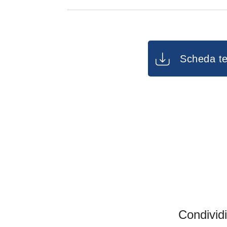
Dimensioni semimaschera: 9,7 c
cm
Dimensioni filtri: 4,85 cm × 9,45 
Scheda te
Condividi